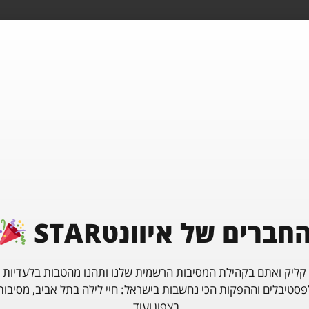
חברים של איוונטSTAR
Maree מארי וורט לאגון 
פסטיבל Lost In Goa חנוכה
חנוכה
באר שבע
קליק ואתם בקהילת המסיבות הרשמית שלנו ותהנו מהטבות בלעדיות
פסטיבלים וההפקות הכי נחשבות בישראל: חיי לילה בתל אביב, מסיבות
20/12/2025
18/12/2025
בצפון ועוד.