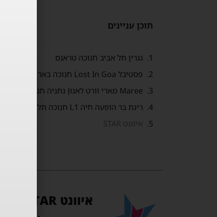
תוכן עניינים
גגרין תל אביב חנוכה טראנס
פסטיבל Lost In Goa חנוכה באר שבע
Maree מארי וורט לאגון נתניה חנוכה
רינת בר הופעה חיה L1 חנוכה תל אביב
איוונט STAR
איוונט STAR