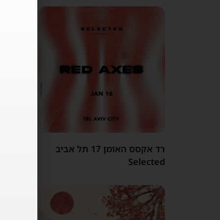
רד אקסס האומן 17 תל אביב
Selected
ת״א 05.12