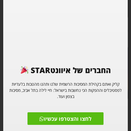
האומן 17 סוכות Freedom
מכבי האוס, האומן 17 תל אביב
החברים של איוונטSTAR
קליק ואתם בקהילת המסיבות הרשמית שלנו ותהנו מהטבות בלעדיות
לפסטיבלים וההפקות הכי נחשבות בישראל: חיי לילה בתל אביב, מסיבות
בצפון ועוד.
סילבסטר 2025 באומן 17 תל
Haoman 17 • Bubbles Tlv
לחצו והצטרפו עכשיו
אביב
11.1