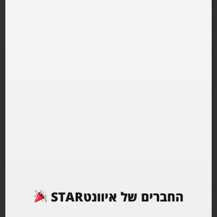
מרחב קסום תחת כיפת השמים.
אוויר נקי, עצים מכל כיוון,
מסע מלילה ועד צהריים מאוחרות.
הליינאפ?
פסיי וגואה שזורים יחד.
תוכן שלא מופיע בכל פסטיבל.
דגלים דגלים דגלים.
כ-10 אומנים שמגיעים אלינו מחו״ל.
לצידם, האומנים הישראלים מהטופ של הסצנה.
החברים של איוונטSTAR
השמות שמובילים רחבות בארץ ובעולם.