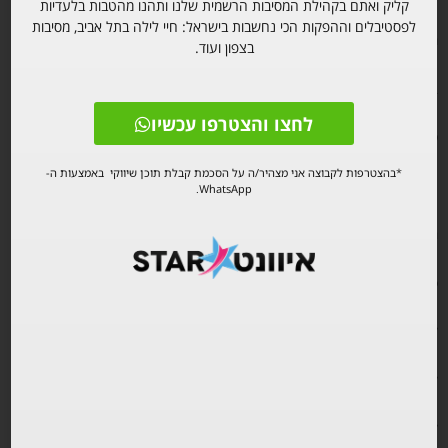
קליק ואתם בקהילת המסיבות הרשמית שלנו ותהנו מהטבות בלעדיות
לפסטיבלים וההפקות הכי נחשבות בישראל: חיי לילה בתל אביב, מסיבות
רצף מוזיקלי שנבנה בעומק ובדיוק.
בצפון ועוד.
במת ענק בעיצוב מיוחד לאירוע.
לחצו והצטרפו עכשיו
מערכת סאונד עוצמתית שמכסה כל פינה.
*בהצטרפות לקבוצה אני מצהיר/ה על הסכמת קבלת תוכן שיווקי באמצעות ה-
תפאורה יחודית ומושקעת.
WhatsApp.
חוויה ויזואלית שמורגשת מהרגע הראשון.
פורים מביא איתו רשות.
להסיר זהות יומיומית.
להיכנס לתנועה חופשית.
להיות חלק ממשהו רחב ממך.