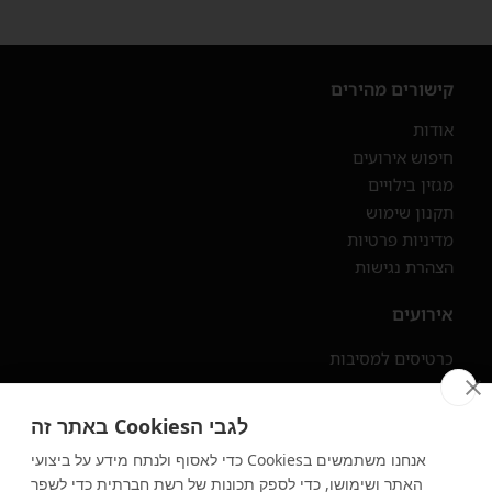
קישורים מהירים
אודות
חיפוש אירועים
מגזין בילויים
תקנון שימוש
מדיניות פרטיות
הצהרת נגישות
אירועים
כרטיסים למסיבות
מסיבות ראש השנה 2025
מסיבות סוכות 2025
לגבי הCookies באתר זה
מסיבות בתל אביב
אנחנו משתמשים בCookies כדי לאסוף ולנתח מידע על ביצועי
האתר ושימושו, כדי לספק תכונות של רשת חברתית כדי לשפר
מסיבות בצפון