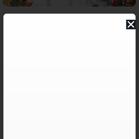
התמונה להמחשה בלבד. תוכן האירוע עלול להשתנות ואינו תלוי במערכת האתר. איוונטSTAR אינו אתר
למכירת כרטיסים.
פסטיבל טראנס עד-לא-ידע
AdLoYada פורים
כרטיסים לפסטיבל טראנס עד-לא-ידע AdLoYada פורים
חג פורים נוצר לרגעים כאלה.
רגע שבו הסצנה מתכנסת לפסטיבל אחד.
שלוש הפקות.
שלוש קהילות שהלכו דרך.