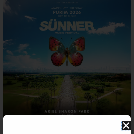
התמונה להמחשה בלבד. תוכן האירוע עלול להשתנות ואינו תלוי במערכת האתר. איוונטSTAR אינו אתר