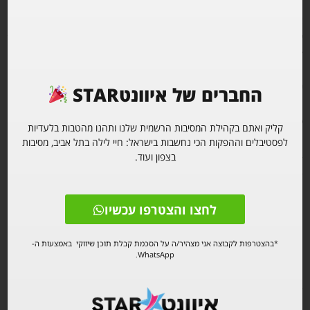
אם אתם מחפשים
פסטיבל טכנו בפורים 2026
, זה בדיוק המקום לשים
עליו כוכבית. SUNNER מביא
טכנו עם כל האומנים הגדולים
, כאלה שיודעים
לקרוא קהל, לשחק עם האנרגיה ולבנות לילה גם כשהוא מתחיל באור יום.
הקטע בפורים הוא שכל אחד מגיע קצת אחרת – והטכנו עושה את הקסם
שלו: מחבר את כולם לאותו BPM.
החברים של איוונטSTAR
פורים בפסטיבל – למה זה מרגיש אחרת ממסיבה?
קליק ואתם בקהילת המסיבות הרשמית שלנו ותהנו מהטבות בלעדיות
לפסטיבלים וההפקות הכי נחשבות בישראל: חיי לילה בתל אביב, מסיבות
במסיבה רגילה נכנסים, רוקדים, יוצאים. בפסטיבל – במיוחד כזה שמתחיל
בצפון ועוד.
בצהריים – יש סיפור:
זמן להיכנס לאווירה ולא לרוץ
לחצו והצטרפו עכשיו
מקום לתחפושת באמת (בלי להרגיש דחוסים)
קהל שמגיע “ליום” ולא לשעה
*בהצטרפות לקבוצה אני מצהיר/ה על הסכמת קבלת תוכן שיווקי באמצעות ה-
והמעבר הזה משמש → ערב → לילה, שהוא תמיד הרגע הכי חזק
WhatsApp.
ב־SUNNER בפארק אריאל שרון, פורים מרגיש כמו חופשה קצרה באמצע
השבוע.