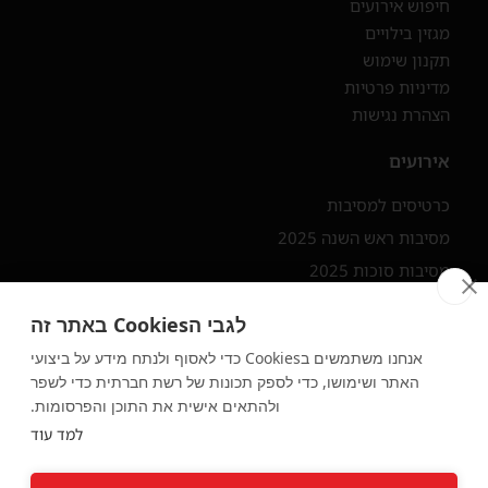
חיפוש אירועים
מגזין בילויים
תקנון שימוש
מדיניות פרטיות
הצהרת נגישות
אירועים
כרטיסים למסיבות
מסיבות ראש השנה 2025
מסיבות סוכות 2025
מסיבות בתל אביב
לגבי הCookies באתר זה
מסיבות בצפון
אנחנו משתמשים בCookies כדי לאסוף ולנתח מידע על ביצועי
האתר ושימושו, כדי לספק תכונות של רשת חברתית כדי לשפר
יצירת קשר ורשתות חברתיות
ולהתאים אישית את התוכן והפרסומות.
יצירת קשר
למד עוד
F
I