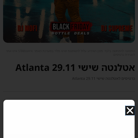
התמונה להמחשה בלבד. תוכן האירוע עלול להשתנות ואינו תלוי במערכת האתר. איוונטSTAR אינו אתר
למכירת כרטיסים.
אטלנטה שישי Atlanta 29.11
כרטיסים לאטלנטה שישי Atlanta 29.11
תיאור מטעם הפקת האירוע (אטלנטה שישי Atlanta 29.11)
ENGLISH FOLLOWS – SCROLL DOWN
♥♥♥♥