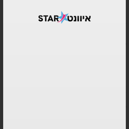
ו. כניסה למקום בלבוש הולם בלבד! ללא נשק , חפצים חדים, שתיה או מזון.
בבקשה לא לבוא עם: כפכפי גומי, גופיות, בגדי ים, שרשראות גדולות,
כובעים.
ז. למען הסר ספק הארוע יתנהל על פי הנחיות פיקוד העורף, בסמוך לשטח
מוגן, תחת אבטחה מלאה וסינון קפדני.
Welcome to ATLANTA – lush, spacey, extra air-conditioned, with
amazing design, sound system from outer space, and best vibe
in town.
For our newbies – Atlanta is Israel's PRIME hiphop spot. A
continuation of GSPOT, operating since 2000
please note: due to large demand, we give priority in presale to
our regaulars. also to MIXED groups (no men only groups
please(, and to 23+ guests.