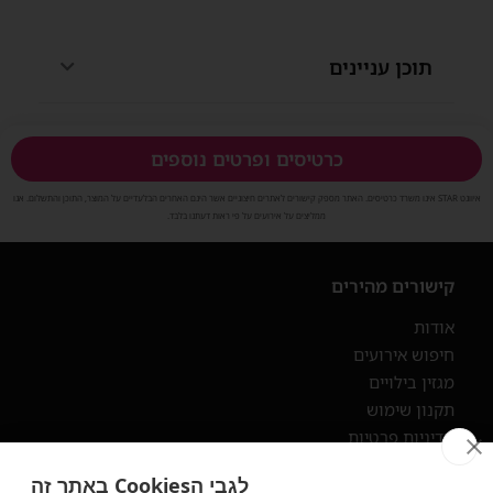
תוכן עניינים
כרטיסים ופרטים נוספים
איוונט STAR אינו משרד כרטיסים. האתר מספק קישורים לאתרים חיצוניים אשר הינם האחרים הבלעדיים על המוצר, התוכן והתשלום. אנו
ממליצים על אירועים על פי ראות דעתנו בלבד.
קישורים מהירים
אודות
חיפוש אירועים
מגזין בילויים
תקנון שימוש
מדיניות פרטיות
הצהרת נגישות
לגבי הCookies באתר זה