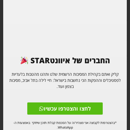
ב. כל סוגי הכרטיסים לא מבטיחים כניסה אלא אם קיבלת ברקוד (אישור)
ממערכת גו אאוט ואלא אם הגעתם עם תעודה מזהה מקורית: חוגר, לוחם,
תז ישראלית, מילואים, שוטר וכו'. המסיבה מיועדת ל 20+ וחריגים הם
בשיקול דעתנו ובתיאום מולנו בלבד (0548151951). לא מובטחת כניסה
ללא רכישה מראש ואישור באתר.
ג. הכרטיס שרכשתם תוקפו יפה עד 1:00! אחרי אחת, נכבד כרטיסים בכפוף
החברים של איוונטSTAR
לתפוסת הקהל ולשיקול דעתנו הבלעדי. לא נתעלם מהכרטיס שלכם! אבל,
יתכן שתאלצו לחכות בסבלנות.
קליק ואתם בקהילת המסיבות הרשמית שלנו ותהנו מהטבות בלעדיות
לפסטיבלים וההפקות הכי נחשבות בישראל: חיי לילה בתל אביב, מסיבות
ד. דלתות נפתחות ב 00:00. עדיפות ראשונית לשולחנות בכניסה מהירה,
בצפון ועוד.
ולרוכשי האתר לפי סדר ההגעה.
ה. אין החזרים כספיים משום סיבה – למעט ביטול הארוע או מקרה חירום
לחצו והצטרפו עכשיו
רפואי. רכשתם – זה סופי. הצגת מסמך מזויף או גיל שקרי בכניסה תבטל
אוטומטית את הכרטיס. מקרים מיוחדים יטופלו לשיקול דעתנו, בפניה
*בהצטרפות לקבוצה אני מצהיר/ה על הסכמת קבלת תוכן שיווקי באמצעות ה-
בוצאפ.
WhatsApp.