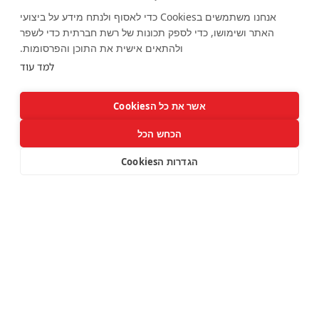
אירועים
אנחנו משתמשים בCookies כדי לאסוף ולנתח מידע על ביצועי
האתר ושימושו, כדי לספק תכונות של רשת חברתית כדי לשפר
כרטיסים למסיבות
ולהתאים אישית את התוכן והפרסומות.
מסיבות ראש השנה 2025
למד עוד
מסיבות סוכות 2025
מסיבות בתל אביב
אשר את כל הCookies
מסיבות בצפון
הכחש הכל
יצירת קשר ורשתות חברתיות
הגדרות הCookies
יצירת קשר
F
I
a
n
c
s
e
t
b
a
o
g
o
r
k
a
m
איוונט STAR אינו משרד כרטיסים. האתר מספק קישורים