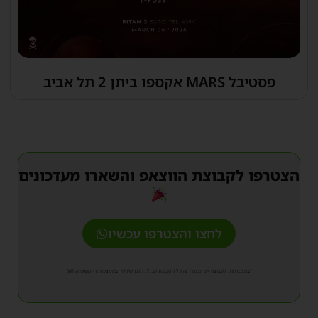
פסטיבל MARS אקספו ביתן 2 תל אביב
הצטרפו לקבוצת הווצאפ והשארו מעדכונים
לחצו והצטרפו עכשיו
*בהצטרפות לקבוצה אני מצהיר/ה על הסכמת קבלת תוכן שיווקי באמצעות ה- WhatsApp.