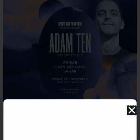
התמונה להמחשה בלבד. תוכן האירוע עלול להשתנות ואינו תלוי במערכת האתר. איוונטSTAR אינו אתר
למכירת כרטיסים.