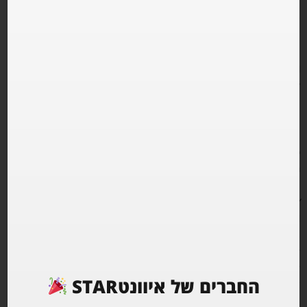
אחרי אין ספור שעות של מחשבה מה הדרך הטובה ביותר לפתוח את
העונה, אנחנו נרגשים להנחית אצלנו במאטה
ADAM TEN
לסט ארוך של מוזיקה טהורה בועטת ומלטפת
תכינו את עצמכם
כי הולך להיות לא
רגיל.
https://www.youtube.com/embed/WeLK17kAFfM?showinfo=0
MUSIC BY
ADAM TEN
Levys b2b oasis
Itamar
Sahar
החברים של איוונטSTAR
אישי ותז בלבד*