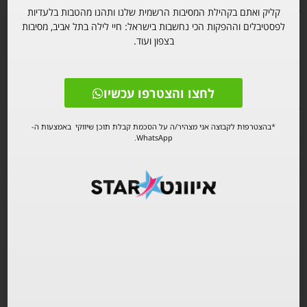
כמות הכרטיסים מוגבלת מאוד*
קליק ואתם בקהילת המסיבות הרשמית שלנו ותהנו מהטבות בלעדיות
לפסטיבלים וההפקות הכי נחשבות בישראל: חיי לילה בתל אביב, מסיבות
בצפון ועוד.
יש לכבד את המרחב האישי של כל בליין.ית*
הברקוד תקף עד השעה 01:00.
לחצו והצטרפו עכשיו
לאחר מכן במידה והמקום בתפוסה מלאה לא תתאפשר כניסה מידית,
*בהצטרפות לקבוצה אני מצהיר/ה על הסכמת קבלת תוכן שיווקי באמצעות ה-
WhatsApp.
אלא רק בהחלטת מנהלי המקום ובהתאם לחוק.
אירועים מומלצים