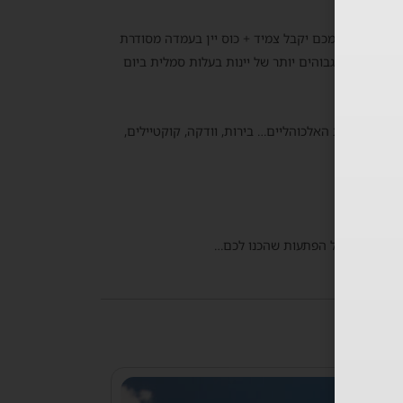
וע!
כל אחד מכם יקבל צמיד + כוס יין בעמדה מסודרת
ון ואיכות גבוהים יותר של יינות בעלות סמלית ביום
שאר המשקאות האלכוהליים… בירות, וודקה, קוקטיילים,
גבינות ועוד שלל הפתעות שהכנו לכם…