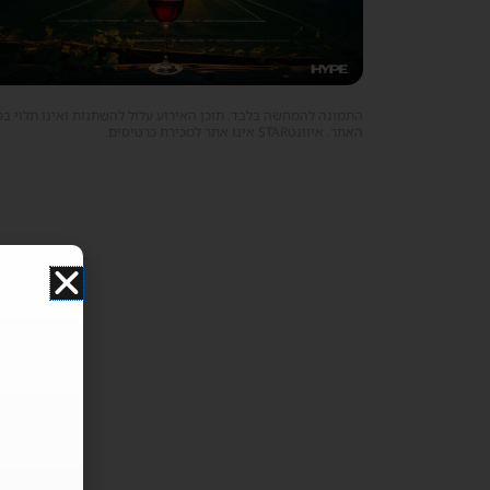
התמונה להמחשה בלבד. תוכן האירוע עלול להשתנות ואינו תלוי ב
האתר. איוונטSTAR אינו אתר למכירת כרטיסים.