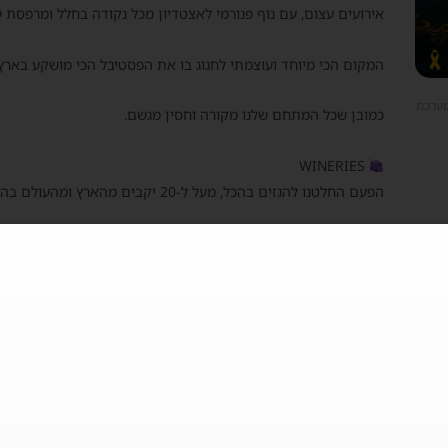
אירועים עצום, עם נוף פנורמי לאצטדיון מכל נקודה בחלל ומרפס
המקום הכי מיוחד ועוצמתי לחגוג בו את הפסטיבל הכי מושקע בארץ,
מערכת
כמובן שכל המתחם שלנו מקורה וחסין מגשם.
WINERIES
הפעם החלטנו להגזים בהכל, מעל ל-
20 יקבים מהארץ ומהעולם בהגשה חופשית
רשימת היקבים תפורסם בימים הקרובים, אבל אנחנו כבר עכשיו יכול
צרפת, יוון ועוד…
מי שמכיר אותנו יודע שאנחנו משקיעים בכל פרט.
החל מתפאורה עוצרת נשימה, שלל דוכנים וכמובן המסיבה הכי טובה
טעימה מהאווירה מפסטיבל צ'ירס
בחמאם:
r3CQ1jY_s?showinfo=0