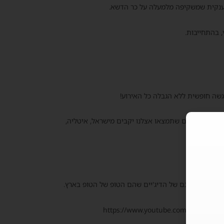
ת ענקית שמשקיפה מלמעלה על כר הדשא.
 בהתחייבות.
ללא הגבלה כל האירוע!
ים לגלות לכם שתמצאו אצלנו יקבים מישראל, איטליה,
 בעיר בכיכובם של הדיג'יים שהם הטופ של הטופ בארץ.
https://www.youtube.com/embed/j5