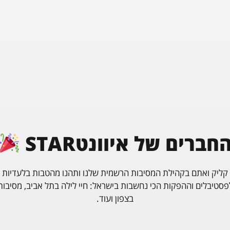
לא פחות מ-13 דיג'יים, סקסופוניסטית וגיטריסט לייב.
לפסטיבל מוזיקה לייב
MAINSTREAM FESTIVAL
𝄞HYPE LIVE CONCERT𝄞
NADAV SHPILMAN
חברים של איוונטSTAR
ELI MATANA
OMRI KARASSO
קליק ואתם בקהילת המסיבות הרשמית שלנו ותהנו מהטבות בלעדיות
פסטיבלים וההפקות הכי נחשבות בישראל: חיי לילה בתל אביב, מסיבות
GIL LUGASY
בצפון ועוד.
ADIDOR