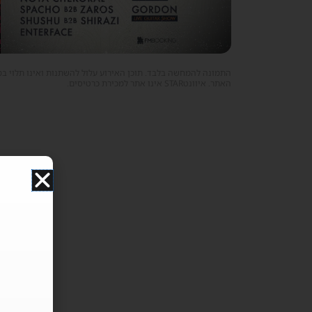
התמונה להמחשה בלבד. תוכן האירוע עלול להשתנות ואינו תלוי ב
האתר. איוונטSTAR אינו אתר למכירת כרטיסים.