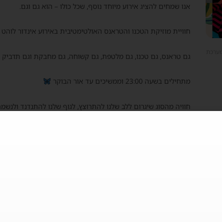
אנו שמחים להציג אירוע מיוחד נוסף, שכל כולו – הוא גם וגם.
חוויית מוזיקת הטכנו והטראנס האולטימטיבית באירוע אינדור לוהט 
מערכת
גם טראנס, גם טכנו, גם מלטפת, גם קשוחה, גם מחבקת וגם תדביק 
מתחילים בשעה 23:00 וממשיכים עד אור הבוקר
חוויה מהסוג שיגרום ללב שלנו להתרוצץ, לגוף שלנו להתנדנד ולנשמ
והתנועה.
מהמלודיות ההיפנוטיות של הטכנו ועד לבאסים הבועטים של הטראנס,
מושלמת של הברק השובב והרעם העוצמתי של שני הז'אנרים האהוב
אנו מזמינים אותך להתמסר לקצב הלילה, לחקירה האינסופית של הצ
:Lineup