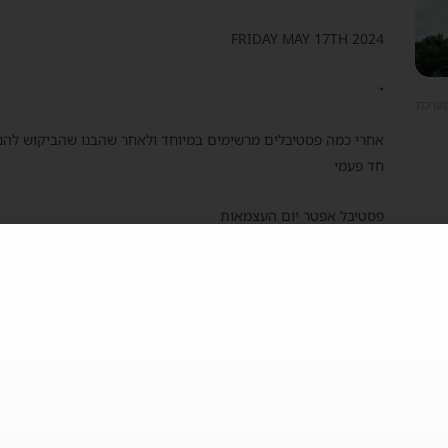
FRIDAY MAY 17TH 2024
•
מערכת
אחרי כמה פסטיבלים מרשימים במיוחד ולאחר שהבנו שהביקוש להנא
חד פעמי
פסטיבל אפטר יום העצמאות
במרכז הארץ תתכנס הקהילה הטובה ביותר בישראל לפסטיבל מוסיקה
המתקנים המרשימים ביותר בישראל.
.
האומן 17
המתחם העוצמתי הזה גרר אליו דיי ג'ייז מכל העולם
במתקן הכי תל אביבי ועוצמתי בעיר בחרנו שערב יום חמישי שלכם י