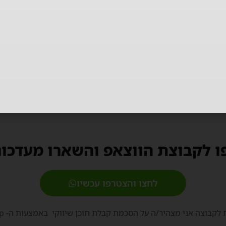
Zikit פסטיבל זיקית יקב פסגות ירושלים
 לקבוצת הווצאפ והשארו מעדכונ
לחצו והצטרפו עכשיו
קבוצה אני מצהיר/ה על הסכמת קבלת תוכן שיווקי באמצעות ה- WhatsApp.