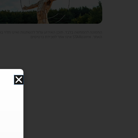
התמונה להמחשה בלבד. תוכן האירוע עלול להשתנות ואינו תלוי ב
האתר. איוונטSTAR אינו אתר למכירת כרטיסים.