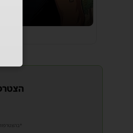
הצטרפו
*בהצטרפות ל