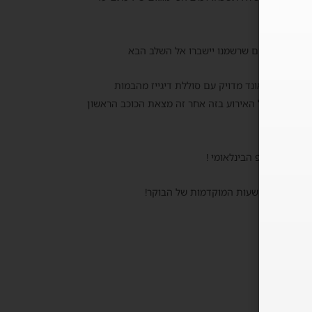
שיאים הקיימים שרשמנו יישברו אל השלב הבא
ודאלית וסאונד מדויק עם סוללת דיגייז מהבמות
ינו שינצחו על האירוע בזה אחר זה מצאת הכוכב הראשון
ונכנסו לטופ הבינלאומי !
שיך לזוז עד השעות המוקדמות של הבוקר!