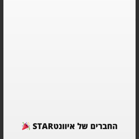
תיאור מטעם הפקת האירוע (מילניום האומן 17 עצמאות 2024)
Independence • Millennium
אירועים מומלצים
החברים של איוונטSTAR