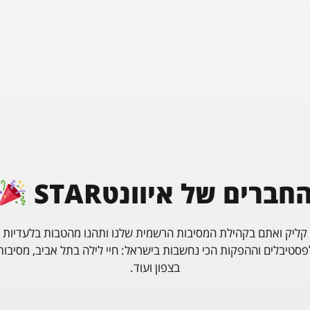
נארח את מיטב אומני הטכנו הישראלים שהופיעו בכל הבמות הגדולות 
ונמשיך בסוללת אומני טראנס מהמובילים והמבוקשים ביותר בעולם 
לרקוד ולזוז גם בשעות המוקדמות של הבוקר!
•
:Full lineup
•
MAIN STAGE
HAOMAN 17
TECHNO (A-Z)
חברים של איוונטSTAR
•
קליק ואתם בקהילת המסיבות הרשמית שלנו ותהנו מהטבות בלעדיות
MAIN STAGE
URBANIC GARDEN
פסטיבלים וההפקות הכי נחשבות בישראל: חיי לילה בתל אביב, מסיבות
TRANCE (A-Z)
בצפון ועוד.