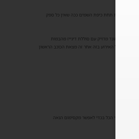
 ברחבה ענקית תחת כיפת השמים ככה שאין כל ספק
ודאלית וסאונד מדויק עם סוללת דיגייז מהבמות
ינו שינצחו על האירוע בזה אחר זה מצאת הכוכב הראשון
עי ופסיכודאלי הכל בכדי לאפשר מקסימום הנאה