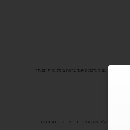
 יוצא דופן, עם מערכת סאונד ברמה בינלאומית ובאחד
הפוך לחוויה שלא תשכחו וערב הכי מוגזם שידעתם עד