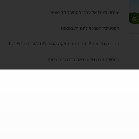
!אנחנו רצים אל עברו פסטיבל חד פעמי
הפסטיבל המרכזי ליום העצמאות
מערכת
זה שמאחד את 2 סגנונות המוזיקה המובילים לעברו של לילה 1
פסטיבל קצה שלא נראה הרבה זמן כמותו
במרכז הארץ תתכנס הקהילה הטובה ביותר בישראל לפסטיבל מוסיקה
המתקנים המרשימים ביותר בישראל.
.
האומן 17
המתחם העוצמתי הזה גרר אליו דיי ג'ייז מכל העולם
במתקן הכי תל אביבי ועוצמתי בעיר בחרנו שערב יום חמישי שלכם י
כה,