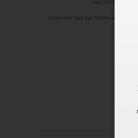
ונכנסו לטופ הבינלאומי !
לפסטיבל מלא ‏במלודיות וקצב לקהל היפה שימשיך