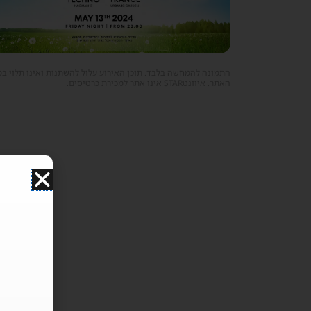
התמונה להמחשה בלבד. תוכן האירוע עלול להשתנות ואינו תלוי ב
האתר. איוונטSTAR אינו אתר למכירת כרטיסים.