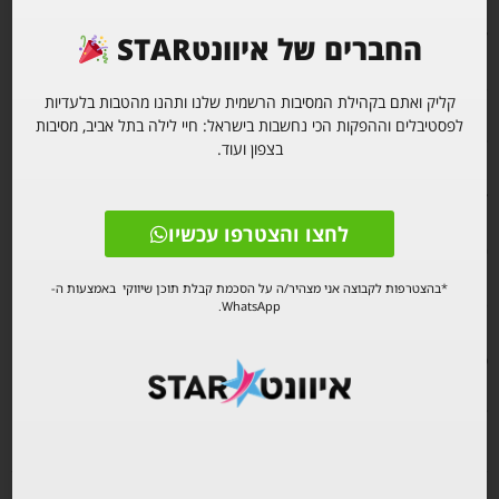
Gagair's
Idependence Eve Party
החברים של איוונטSTAR
Mainstream Experience
קליק ואתם בקהילת המסיבות הרשמית שלנו ותהנו מהטבות בלעדיות
לפסטיבלים וההפקות הכי נחשבות בישראל: חיי לילה בתל אביב, מסיבות
DJ Ofek Geller
בצפון ועוד.
Wednesday 30/4 Shlomo Ibn Gabirol St 71, Tel Aviv
לחצו והצטרפו עכשיו
Doors open 22:00
*בהצטרפות לקבוצה אני מצהיר/ה על הסכמת קבלת תוכן שיווקי באמצעות ה-
The event is sponsored by
Grey Goose
WhatsApp.
The venue is an open & secured Rooftop club
Don't wait for the last minute and book your tickets now