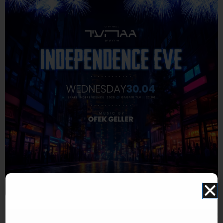
התמונה להמחשה בלבד. תוכן האירוע עלול להשתנות ואינו תלוי במערכת האתר. איוונטSTAR אינו אתר
למכירת כרטיסים.