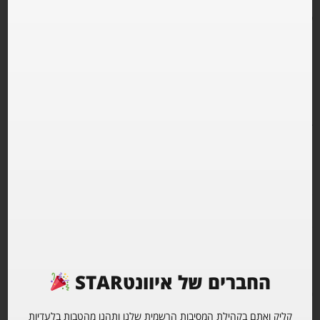
מספר המקומות מוגבל!
MAIN STAGE
GADI
DAN SEMAMA
OMER SISSO
THE FLOOR
MATIAS
הכניסה בלבוש לבן או צבעוני בלבד !
החברים של איוונטSTAR
שמירת שולחנות ומקומות דרך המדיות של ה- LOBBY
קליק ואתם בקהילת המסיבות הרשמית שלנו ותהנו מהטבות בלעדיות