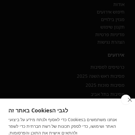
אודות
חיפוש אירועים
מגזין בילויים
תקנון שימוש
מדיניות פרטיות
הצהרת נגישות
אירועים
כרטיסים למסיבות
מסיבות ראש השנה 2025
מסיבות סוכות 2025
מסיבות בתל אביב
מסיבות בצפון
לגבי הCookies באתר זה
יצירת קשר ורשתות חברתיות
אנחנו משתמשים בCookies כדי לאסוף ולנתח מידע על ביצועי
האתר ושימושו, כדי לספק תכונות של רשת חברתית כדי לשפר
יצירת קשר
ולהתאים אישית את התוכן והפרסומות.