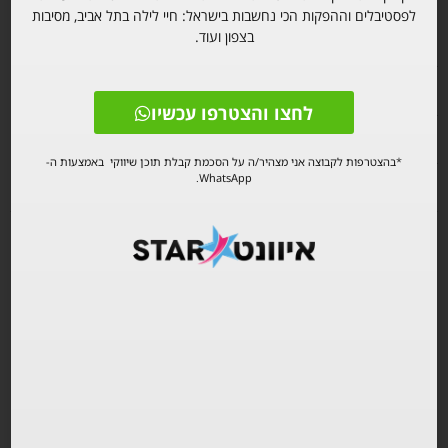
הפקת האירוע שומרת לעצמה את הזכות לאשר ולדחות את הכרטיסים.
לפסטיבלים וההפקות הכי נחשבות בישראל: חיי לילה בתל אביב, מסיבות
בצפון ועוד.
במידה והכרטיסים לא מומשו לא יהיה ניתן לקבל החזר כספי.​
לחצו והצטרפו עכשיו
בנים 23+
בנות 21+
*בהצטרפות לקבוצה אני מצהיר/ה על הסכמת קבלת תוכן שיווקי באמצעות ה-
WhatsApp.
אירועים מומלצים