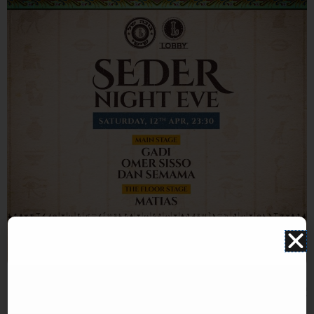
התמונה להמחשה בלבד. תוכן האירוע עלול להשתנות ואינו תלוי במערכת האתר. איוונטSTAR אינו אתר
למכירת כרטיסים.