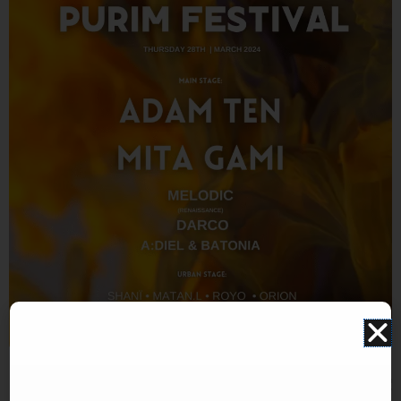
התמונה להמחשה בלבד. תוכן האירוע עלול להשתנות ואינו תלוי במערכת האתר. איוונטSTAR אינו אתר
למכירת כרטיסים.