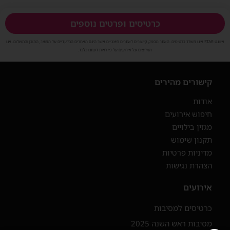
כרטיסים ופרטים נוספים
איוונט STAR אינו משרד כרטיסים. האתר מספק קישורים לאתרים חיצוניים אשר הינם האחרים הבלעדיים על המוצר, התוכן והתשלום. אנו
ממליצים על אירועים על פי ראות דעתנו בלבד.
קישורים מהירים
אודות
חיפוש אירועים
מגזין בילויים
תקנון שימוש
מדיניות פרטיות
הצהרת נגישות
אירועים
כרטיסים למסיבות
מסיבות ראש השנה 2025