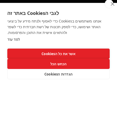
מסיבות סוכות 2025
מסיבות בתל אביב
לגבי הCookies באתר זה
מסיבות בצפון
אנחנו משתמשים בCookies כדי לאסוף ולנתח מידע על ביצועי
האתר ושימושו, כדי לספק תכונות של רשת חברתית כדי לשפר
יצירת קשר ורשתות חברתיות
ולהתאים אישית את התוכן והפרסומות.
למד עוד
יצירת קשר
F
I
אשר את כל הCookies
a
n
c
s
הכחש הכל
e
t
b
a
o
g
הגדרות הCookies
o
r
k
a
m
איוונט STAR אינו משרד כרטיסים. האתר מספק קישורים
לאתרים חיצוניים אשר הינם האחרים הבלעדיים על המוצר,
התוכן והתשלום. אנו ממליצים על אירועים על פי ראות דעתנו
בלבד.