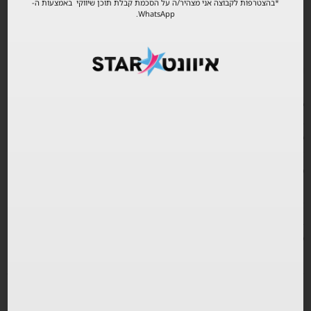
*בהצטרפות לקבוצה אני מצהיר/ה על הסכמת קבלת תוכן שיווקי באמצעות ה-
WhatsApp.
במקרה של הסלמה ביטחונית – הכרטיס נשמר לאירוע אחר
המסגרת ברורה, הגבולות נקיים — ודווקא זה הופך את החוויה לאיכותית
ואינטימית יותר.
פורים בתל אביב, אבל אחרת
בעיר שלא מפסיקה לנוע,
Yarkon Fields
מציע פסטיבל אחר:
פסטורלי אך חד.
אורבני אך רגוע.
מיינסטרים אבל במינון הנכון.
אתה נכנס למתחם ומבין שהערב נבנה במיוחד בשבילך — בשביל החג,
בשביל החיבור, בשביל רגע שבו המוזיקה, האנרגיה והעיר מתלכדים לכדי
פסטיבל אחד מדויק.
אירועים מומלצים